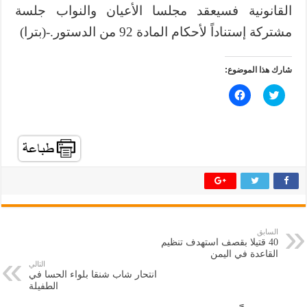
القانونية فسيعقد مجلسا الأعيان والنواب جلسة
مشتركة إستناداً لأحكام المادة 92 من الدستور.-(بترا)
شارك هذا الموضوع:
ا
ا
ض
ن
غ
ق
ط
ر
ل
ل
ل
ل
م
م
ش
ش
ا
ا
ر
ر
ك
ك
ة
ة
ع
ع
ل
ل
ى
ى
ت
ف
السابق
و
ي
40 قتيلا بقصف استهدف تنظيم
ي
س
ت
ب
القاعدة في اليمن
ر
و
التالي
(
ك
انتحار شاب شنقا بلواء الحسا في
ف
(
الطفيلة
ت
ف
ح
ت