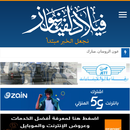
عون الروسان..مبارك
إعلان نتائج التوجيهي (رابط)