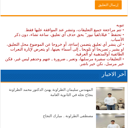
تنويه
• تتم مراجعة جميع التعليقات، وتنشر عند الموافقة عليها فقط.
• تحتفظ " فيلادلفيا نيوز" بحق حذف أي تعليق، ساعة تشاء، دون ذكر
الأسباب.
• لن ينشر أي تعليق يتضمن إساءة، أو خروجا عن الموضوع محل التعليق،
او يشير ـ تصريحا أو تلويحا ـ إلى أسماء بعينها، او يتعرض لإثارة النعرات
الطائفية أوالمذهبية او العرقية.
• التعليقات سفيرة مرسليها، وتعبر ـ ضرورة ـ عنهم وحدهم ليس غير، فكن
خير مرسل، نكن خير ناشر.
آخر الاخبار
المهندس سليمان الطراونة يهنئ الدكتور محمد الطراونة
بنجاح نجله في الثانوية العامة
مصطفى الطراونة .. مبارك النجاح