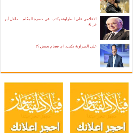
الاعلامي علي الطراونة يكتب: في حضرة المعّلم… طلال أبو
غزالة
علي الطراونة يكتب: اي فصام نعيش ؟!