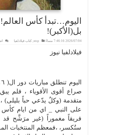
اليوم…تبدأ كأس العالم
بل(الأكبر)!
2026/07/04 7:46:16 مساءً
stop
,
كتاب فيلادلفيا
اض
فيلادلفيا نيوز
صراع أقوى الأقوياء ، فلم يبق
متقدمة (وكلٌ يدّعي حباً بليلى
فريقاً مغموراً (غير مرَشَّح قد
ستُكسر، ،فمعظم المنتخبات المر