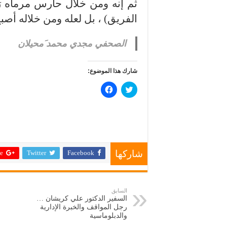
ثم إنه ومن خلال حارس مرماه ر
الفريق) ، بل لعله ومن خلاله أصبح
الصحفي مجدي محمد َمحيلان
شارك هذا الموضوع:
ا
ا
ض
ن
غ
ق
ط
ر
ل
ل
ل
ل
م
م
ش
ش
ا
ا
ر
ر
 +
Twitter
Facebook
ك
ك
شاركها
ة
ة
ع
ع
ل
ل
ى
ى
ت
ف
السابق
و
ي
السفير الدكتور علي كريشان …
ي
س
ت
ب
رجل المواقف والخبرة الإدارية
ر
و
والدبلوماسية
(
ك
ف
(