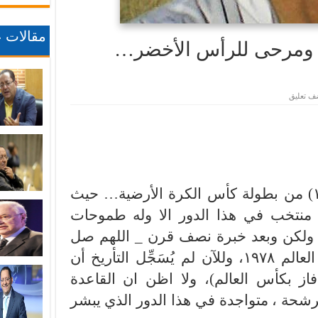
مقالات ع
! ومرحى للرأس الأخضر…
ف تعليق
اليوم تنطلق مباريات دور ال( ١٦) من بطولة كأس الكرة الأرضية… حيث
 منتخب في هذا الدور الا وله طموحات
) ، ولكن وبعد خبرة نصف قرن _ اللهم صل
على النبي _ اي من ايام كأس العالم ١٩٧٨، وللآن لم يُسَجِّل التأريخ أن
 فاز بكأس العالم)، ولا اظن ان القاعدة
شحة ، متواجدة في هذا الدور الذي يبشر