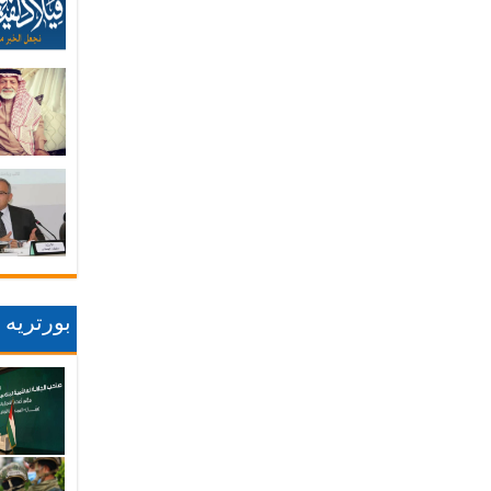
بورتريه