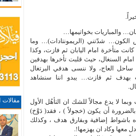
اً.
ان… والمباريات بخواتيمها…
ر ال (٣٢) من كأس الكون… شدّتني (الريمونتادات)… وما
كانت متأخرة امام اليابان ثم فازت، وكذا
ا امام السنغال، حيث قلبت تأخرها بهدفين
ام ساحل العاج، ولا ننسى هدفي البرتغال
ت بهدف ثم فازت… يبدو اننا سنشاهد
ال.
مقالات 
ما لا يدع مجالاً للشك ان التأهُل الأول
ضرورة أن يكون (خجولاً ) ، فقد( دَوَّخ)
طاه باشواط إضافية وبفارق هدف ، وكذلك
دل معها وكاد ان يهزمها!.