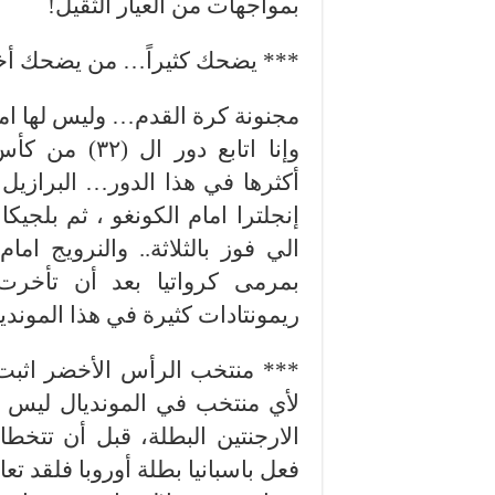
بمواجهات من العيار الثقيل!
*** يضحك كثيراً… من يضحك أخير
مجنونة كرة القدم… وليس لها ام
وإنا اتابع دو
أكثرها في هذا الدور… البرازيل 
إنجلترا امام الكونغو ، ثم بلجيك
الي فوز بالثلاثة.. والنرويج ام
بمرمى كرواتيا بعد أن تأخر
ريمونتادات كثيرة في هذا الموندي
*** منتخب الرأس الأخضر اثبت وب
لأي منتخب في المونديال ليس بال
الارجنتين البطلة، قبل أن تتخ
فعل باسبانيا بطلة أوروبا فلقد تعا