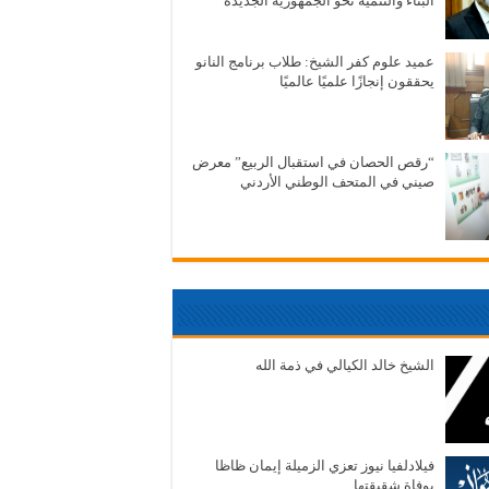
البناء والتنمية نحو الجمهورية الجديدة
عميد علوم كفر الشيخ: طلاب برنامج النانو
يحققون إنجازًا علميًا عالميًا
“رقص الحصان في استقبال الربيع” معرض
صيني في المتحف الوطني الأردني
الشيخ خالد الكيالي في ذمة الله
فيلادلفيا نيوز تعزي الزميلة إيمان ظاظا
بوفاة شقيقتها