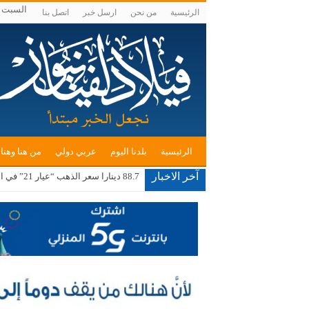
السبت , أغسط
الرئيسية
من نحن
ارسل خبر
اتصل بنا
الرئيسية
بلدنا اليوم
عربي دولي
من هنا وهنا
آخر الاخبار
88.7 دينارا سعر الذهب “عيار 21” في السوق المحلية