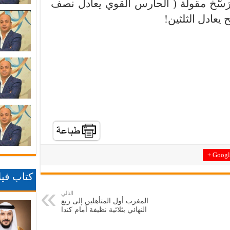
َسَّخ مقولة ( الحارس القوي يعادل نصف
 يعادل الثلثين!
Google
كتاب فيلا
التالي
المغرب أول المتأهلين إلى ربع
النهائي بثلاثية نظيفة أمام كندا