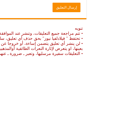
تنويه
• تتم مراجعة جميع التعليقات، وتنشر عند الموافقة
• تحتفظ " فيلادلفيا نيوز" بحق حذف أي تعليق، سا
• لن ينشر أي تعليق يتضمن إساءة، أو خروجا عن ال
بعينها، او يتعرض لإثارة النعرات الطائفية أوالمذهبي
• التعليقات سفيرة مرسليها، وتعبر ـ ضرورة ـ ع