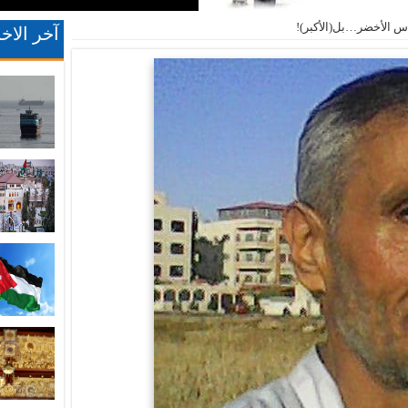
س الأخضر…بل(الأكبر)!
آخر الاخب