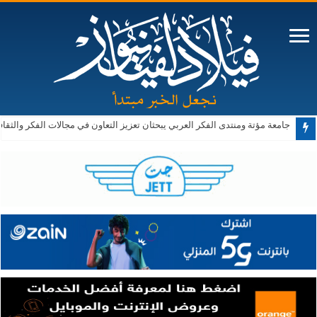
جامعة مؤتة ومنتدى الفكر العربي يبحثان تعزيز التعاون في مجالات الفكر والثقا