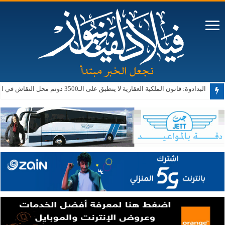
البدادوة: قانون الملكية العقارية لا ينطبق على الـ3500 دونم محل النقاش في الأغوار الجنوبية حالياً أو مستقبلاً