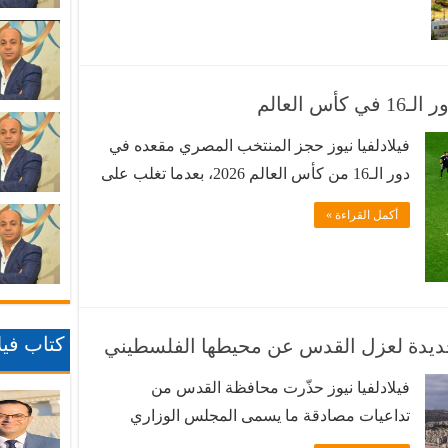
السياسات المالية والنقدية، والقدرة على التعامل
مع الأزمات دون تعطيل النشاط الاقتصادي. وأكد
اقتصاديون تحدثوا لوكالة الأنباء الأردنية (بترا)، أن
قدرة الاقتصاد الوطني …
 العالم
فيلادلفيا نيوز حجز المنتخب المصري مقعده في
دور الـ16 من كأس العالم 2026، بعدما تغلب على
نظيره الأسترالي بركلات الترجيح عقب انتهاء
أكمل القراءة »
الوقتين الأصلي والإضافي بالتعادل، في المباراة
التي جمعتهما ضمن منافسات دور الـ32، ليواصل
“الفراعنة” مشوارهم في البطولة ويقتربوا من
تحقيق إنجاز تاريخي.
كتاب فيلا
فيلادلفيا نيوز حذّرت محافظة القدس من
تداعيات مصادقة ما يسمى المجلس الوزاري
الإسرائيلي المصغر للشؤون الأمنية والسياسية