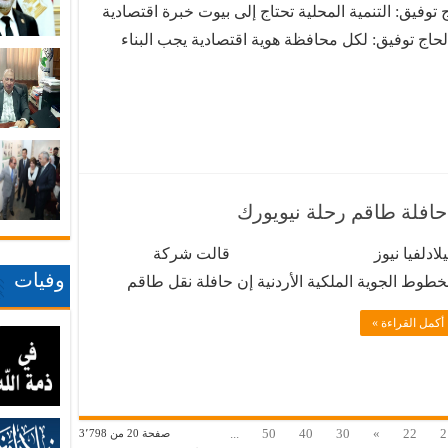
ج توفيق: التنمية المحلية تحتاج إلى بيوت خبرة اقتصادية
الحاج توفيق: لكل محافظة هوية اقتصادية يجب البناء
و الطريق لمعالجة الفقر و البطالة عمّان – دعت غرفة
ضمين مشروع قانون الإدارة المحلية نصاً يقضي بإنشاء
ي كل …
حافلة طاقم رحلة نيويورك
يلادلفيا نيوز قالت شركة
وفيات
خطوط الجوية الملكية الأردنية إن حافلة نقل طاقم
رحلة رقم RJ8261 قد تعرّضت لحادث فجر اليوم الثلاثاء
أكمل القراءة »
الموافق 30/6/2026، أثناء نقل أفراد الطاقم من مطار
ون إف كينيدي الدولي …
...
50
40
30
»
22
2
صفحة 20 من 3٬798