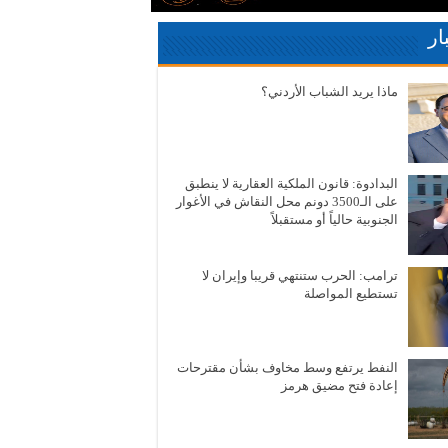
ار
ماذا يريد الشباب الأردني؟
البدادوة: قانون الملكية العقارية لا ينطبق
على الـ3500 دونم محل النقاش في الأغوار
الجنوبية حالياً أو مستقبلاً
ترامب: الحرب ستنتهي قريبا وإيران لا
تستطيع المواصلة
النفط يرتفع وسط مخاوف بشأن مقترحات
إعادة فتح مضيق هرمز