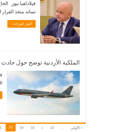
فيلادلفيا نيوز الحا
تساند متخذ القرار 
عليها والاستثمار ه
أكمل القراءة »
تجارة الأردن إلى ت
مجلس اقتصادي ف
الملكية الأردنية توضح حول حادث 
ف
ال
ج
20
« الأولى
...
10
«
18
19
1