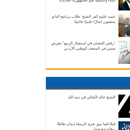
البناء والتنمية نحو الجمهورية الجديدة
عميد علوم كفر الشيخ: طلاب برنامج النانو
يحققون إنجازًا علميًا عالميًا
“رقص الحصان في استقبال الربيع” معرض
صيني في المتحف الوطني الأردني
الشيخ خالد الكيالي في ذمة الله
فيلادلفيا نيوز تعزي الزميلة إيمان ظاظا
بوفاة شقيقتها