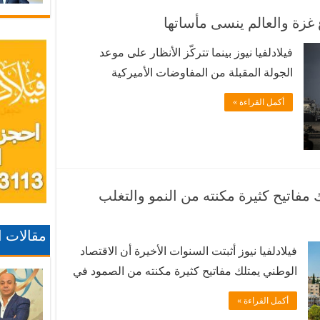
مشاريع …
ة والعالم ينسى مأساتها
فيلادلفيا نيوز بينما تتركّز الأنظار على موعد
الجولة المقبلة من المفاوضات الأميركية
الإسرائيلية الهادفة الى وضع حدّ للحرب في
أكمل القراءة »
الشرق الأوسط، تراجع الاهتمام بقطاع غزة الذي
شهد حربا إسرائيلية عليه انتهت بوقف هش
لإطلاق النار، بعد أن أدت لاستشهاد أكثر من 73
ألف فلسطيني. وأعلن عن وقف النار في تشرين
…
 مفاتيح كثيرة مكنته من النمو والتغلب
مقالات 
فيلادلفيا نيوز أثبتت السنوات الأخيرة أن الاقتصاد
الوطني يمتلك مفاتيح كثيرة مكنته من الصمود في
وجه عواصف المنطقة والتقلبات الاقتصادية
أكمل القراءة »
بالعالم، تكمن بتنوع القاعدة الإنتاجية، وحسن إدارة