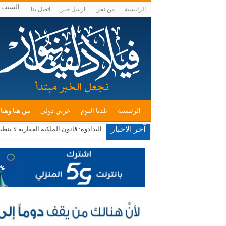
السبت , أغسط
الرئيسية
من نحن
ارسل خبر
اتصل بنا
الرئيسية
بلدنا اليوم
عربي دولي
من هنا وهنا
آخر الاخبار
البدادوة: قانون الملكية العقارية لا ينطبق على الـ3500 دونم محل النقاش في الأغوار الجنو