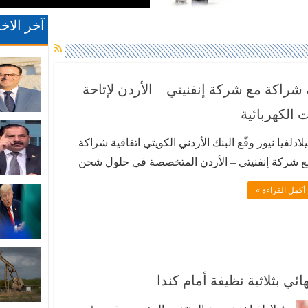
آخر الاخب
ة شراكة مع شركة إنفنيتي – الأردن لإتاحة
لادلفيا نيوز وقّع البنك الأردني الكويتي اتفاقية شراكة
ع شركة إنفنيتي – الأردن المتخصصة في حلول شحن
مركبات الكهربائية، لإتاحة خدمة الدفع عبر منصة
أكمل القراءة »
JKBPay باستخدام خدمة CliQ داخل تطبيق InfinityEV ،
ا يوفر لمستخدمي التطبيق تجربة دفع رقمية أكثر
ولة وسرعة وأماناً عند شحن مركباتهم الكهربائية.
قع الاتفاقية رئيس …
ئي بثلاثية نظيفة أمام كندا