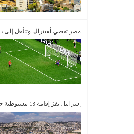
مصر تقصي أستراليا وتتأهل إلى دور الـ16 في كأس
إسرائيل تقرّ إقامة 13 مستوطنة جديدة لعزل القدس عن محيطها الفلسطيني