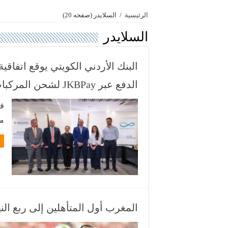
الرئيسية
/
السلايدر
(صفحه 20)
السلايدر
البنك الأردني الكويتي يوقع اتفاقي
الدفع عبر JKBPay لشحن المركبات الكهربائية
في
م
ال
بم
سه
وو
المغرب أول المتأهلين إلى ربع النها