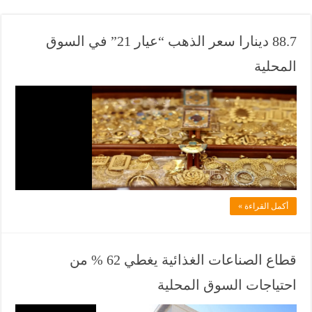
88.7 دينارا سعر الذهب “عيار 21” في السوق
المحلية
ف
ي
ل
ا
د
ل
أكمل القراءة »
ف
ي
ا
قطاع الصناعات الغذائية يغطي 62 % من
ن
احتياجات السوق المحلية
ي
و