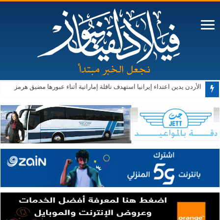
الأردن يدين اعتداء إيرانيا استهدف ناقلة إماراتية أثناء عبورها مضيق هرمز