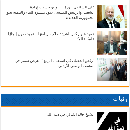
علي الشافعي: ثورة 30 يونيو جسدت إرادة
الشعب..والرئيس السيسي يقود مسيرة البناء والتنمية نحو
الجمهورية الجديدة
عميد علوم كفر الشيخ: طلاب برنامج النانو يحققون إنجازًا
علميًا عالميًا
“رقص الحصان في استقبال الربيع” معرض صيني في
المتحف الوطني الأردني
وفيات
الشيخ خالد الكيالي في ذمة الله