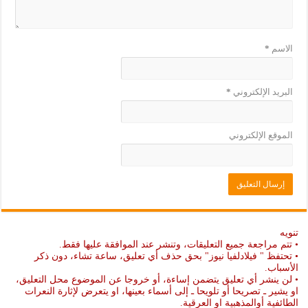
الاسم
*
البريد الإلكتروني
*
الموقع الإلكتروني
تنويه
• تتم مراجعة جميع التعليقات، وتنشر عند الموافقة عليها فقط.
• تحتفظ " فيلادلفيا نيوز" بحق حذف أي تعليق، ساعة تشاء، دون ذكر
الأسباب.
• لن ينشر أي تعليق يتضمن إساءة، أو خروجا عن الموضوع محل التعليق،
او يشير ـ تصريحا أو تلويحا ـ إلى أسماء بعينها، او يتعرض لإثارة النعرات
الطائفية أوالمذهبية او العرقية.