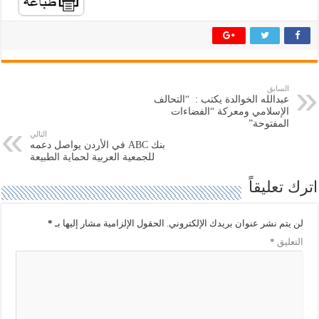
م
م
ش
ش
ا
ا
ر
ر
ك
ك
ة
ة
ع
ع
ل
ل
ى
ى
ت
ف
السابق
و
ي
عبدالله الخوالدة يكتب : “التحالف
ي
س
ت
ب
الإسلامي ومعركة “الفضاءات
ر
و
المفتوحة”
(
ك
التالي
ف
(
بنك ABC في الأردن يواصل دعمه
ت
ف
ح
ت
للجمعية العربية لحماية الطبيعة
ف
ح
ي
ف
اترك تعليقاً
ن
ي
ا
ن
ف
ا
ذ
ف
ة
ذ
لن يتم نشر عنوان بريدك الإلكتروني.
الحقول الإلزامية مشار إليها بـ
*
ج
ة
د
ج
التعليق
*
ي
د
د
ي
ة
د
)
ة
)