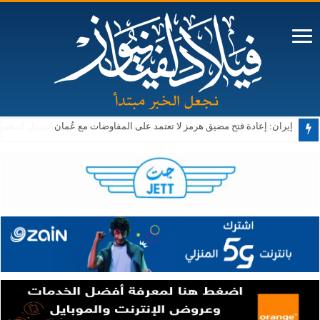
إيران: إعادة فتح مضيق هرمز لا تعتمد على المفاوضات مع عُمان