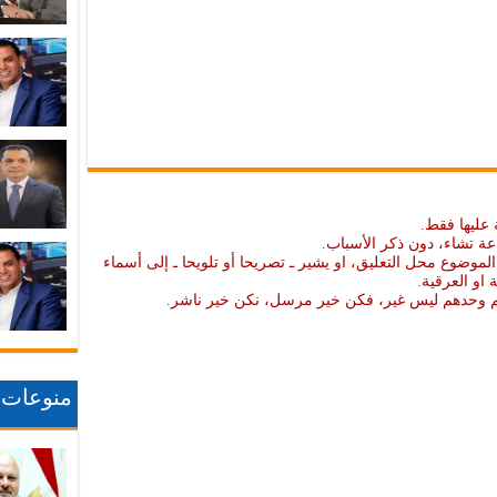
 عليها فقط.
عة تشاء، دون ذكر الأسباب.
موضوع محل التعليق، او يشير ـ تصريحا أو تلويحا ـ إلى أسماء
ة او العرقية.
نهم وحدهم ليس غير، فكن خير مرسل، نكن خير ناشر.
منوعات