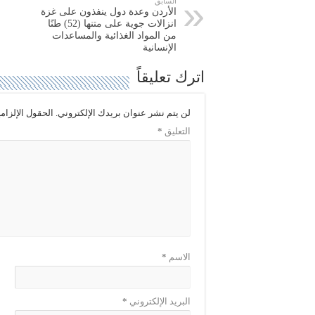
السابق
و
ي
الأردن وعدة دول ينفذون على غزة
ي
س
ت
ب
انزالات جوية على متنها (52) طنًا
ر
و
من المواد الغذائية والمساعدات
(
ك
الإنسانية
ف
(
ت
ف
ح
ت
اترك تعليقاً
ف
ح
ي
ف
ن
ي
ا
ن
لن يتم نشر عنوان بريدك الإلكتروني.
الحقول الإلزامي
ف
ا
ذ
ف
التعليق
*
ة
ذ
ج
ة
د
ج
ي
د
د
ي
ة
د
)
ة
)
الاسم
*
البريد الإلكتروني
*