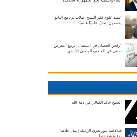
البناء والتنمية نحو الجمهورية الجديدة
عميد علوم كفر الشيخ: طلاب برنامج النانو
يحققون إنجازًا علميًا عالميًا
“رقص الحصان في استقبال الربيع” معرض
صيني في المتحف الوطني الأردني
الشيخ خالد الكيالي في ذمة الله
فيلادلفيا نيوز تعزي الزميلة إيمان ظاظا
بوفاة شقيقتها