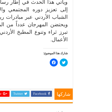
ويأتي هذا الحدث في إطار رسالة
إلى تعزيز دوره المجتمعي وا
الشباب الأردني عبر مبادرات ري
ويحتضن المهرجان عدداً من المش
تبرز ثراء وتنوع المطبخ الأردني
الأعمال.
شارك هذا الموضوع:
ا
ا
ض
ن
غ
ق
ط
ر
ل
ل
ل
ل
م
م
ش
ش
ا
ا
ر
ر
 +
Twitter
Facebook
ك
ك
شاركها
ة
ة
ع
ع
ل
ل
ى
ى
ت
ف