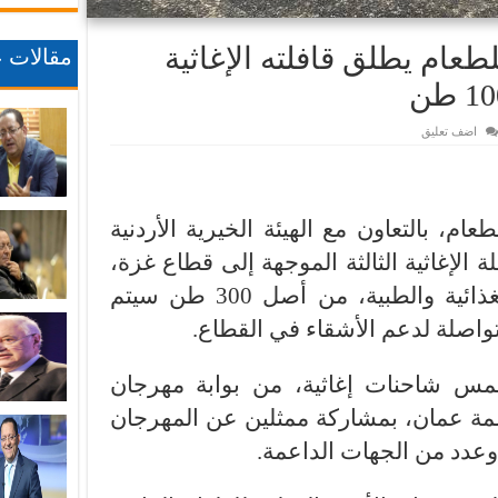
طعام يطلق قافلته الإغاثية
مقالات ع
اضف تعليق
م، بالتعاون مع الهيئة الخيرية الأردنية
سبت، القافلة الإغاثية الثالثة الموجهة إلى قطاع غزة،
محمّلة بـ100 طن من المواد الغذائية والطبية، من أصل 300 طن سيتم
تواصلة لدعم الأشقاء في القطاع.
مس شاحنات إغاثية، من بوابة مهرجان
صمة عمان، بمشاركة ممثلين عن المهرجان
ة وعدد من الجهات الداعمة.