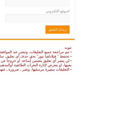
الموقع الإلكتروني
تنويه
• تتم مراجعة جميع التعليقات، وتنشر عند الموافقة
• تحتفظ " فيلادلفيا نيوز" بحق حذف أي تعليق، سا
• لن ينشر أي تعليق يتضمن إساءة، أو خروجا عن ال
بعينها، او يتعرض لإثارة النعرات الطائفية أوالمذهبي
• التعليقات سفيرة مرسليها، وتعبر ـ ضرورة ـ ع