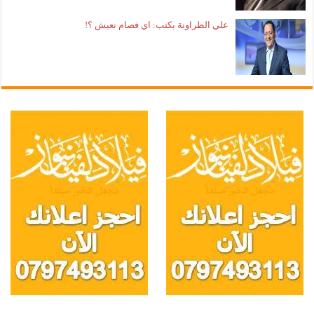
علي الطراونة يكتب: اي فصام نعيش ؟!