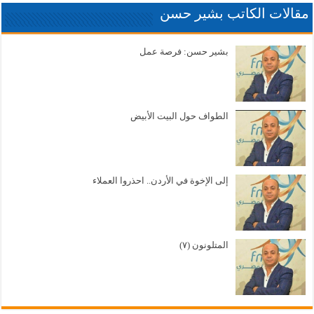
مقالات الكاتب بشير حسن
بشير حسن: فرصة عمل
الطواف حول البيت الأبيض
إلى الإخوة في الأردن.. احذروا العملاء
المتلونون (٧)