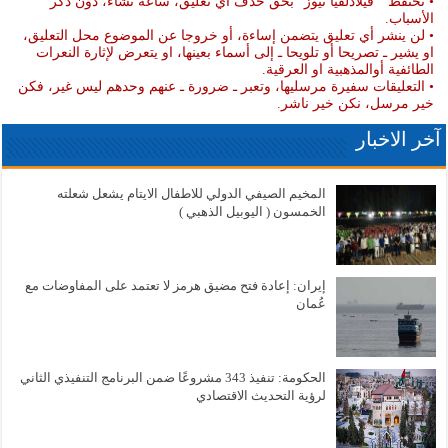
• تحتفظ " فيلادلفيا نيوز" بحق حذف أي تعليق، ساعة تشاء، دون ذكر
الأسباب.
• لن ينشر أي تعليق يتضمن إساءة، أو خروجا عن الموضوع محل التعليق،
او يشير ـ تصريحا أو تلويحا ـ إلى أسماء بعينها، او يتعرض لإثارة النعرات
الطائفية أوالمذهبية او العرقية.
• التعليقات سفيرة مرسليها، وتعبر ـ ضرورة ـ عنهم وحدهم ليس غير، فكن
خير مرسل، نكن خير ناشر.
آخر الاخبار
المخيم الصيفي الدولي للاطفال الايتام يشعل شعلته
الخمسون ( اليوبيل الذهبي )
إيران: إعادة فتح مضيق هرمز لا تعتمد على المفاوضات مع
عُمان
الحكومة: تنفيذ 343 مشروعًا ضمن البرنامج التنفيذي الثاني
لرؤية التحديث الاقتصادي