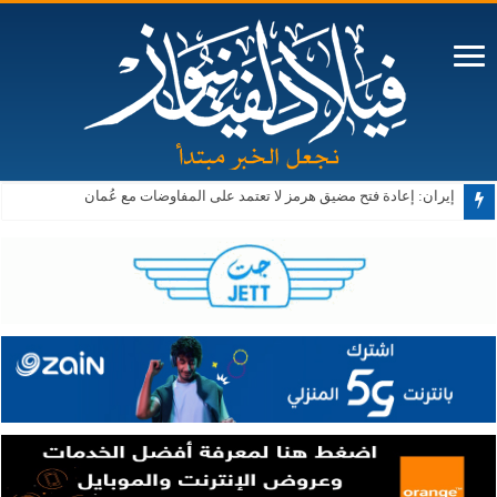
إيران: إعادة فتح مضيق هرمز لا تعتمد على المفاوضات مع عُمان