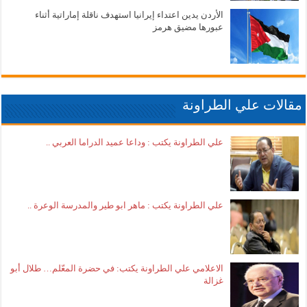
الأردن يدين اعتداء إيرانيا استهدف ناقلة إماراتية أثناء
عبورها مضيق هرمز
مقالات علي الطراونة
علي الطراونة يكتب : وداعا عميد الدراما العربي ..
علي الطراونة يكتب : ماهر ابو طير والمدرسة الوعرة ..
الاعلامي علي الطراونة يكتب: في حضرة المعّلم… طلال أبو
غزالة