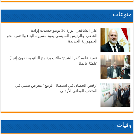
منوعات
علي الشافعي: ثورة 30 يونيو جسدت إرادة
الشعب..والرئيس السيسي يقود مسيرة البناء والتنمية نحو
الجمهورية الجديدة
عميد علوم كفر الشيخ: طلاب برنامج النانو يحققون إنجازًا
علميًا عالميًا
“رقص الحصان في استقبال الربيع” معرض صيني في
المتحف الوطني الأردني
وفيات