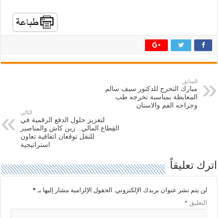
ط
ر
ل
ل
ل
ل
م
م
ش
ش
ا
ا
ر
ر
ك
ك
ة
ة
ع
ع
ل
ل
ى
ى
ت
ف
السابق
و
ي
مبارك التخرج للدكتور سيف سالم
ي
س
ت
ب
المعايطة بمناسبة تخرجه طب
ر
و
وجراحه الفم والاسنان
(
ك
التالي
ف
(
لتعزيز حلول الدفع الرقمية في
ت
ف
ح
ت
القِطاع المالي.. زين كاش والمناصير
ف
ح
للنقل توقعان اتفاقية تعاون
ي
ف
استراتيجية
ن
ي
ا
ن
ف
ا
اترك تعليقاً
ذ
ف
ة
ذ
ج
ة
د
ج
لن يتم نشر عنوان بريدك الإلكتروني.
الحقول الإلزامية مشار إليها بـ
*
ي
د
د
ي
التعليق
*
ة
د
)
ة
)