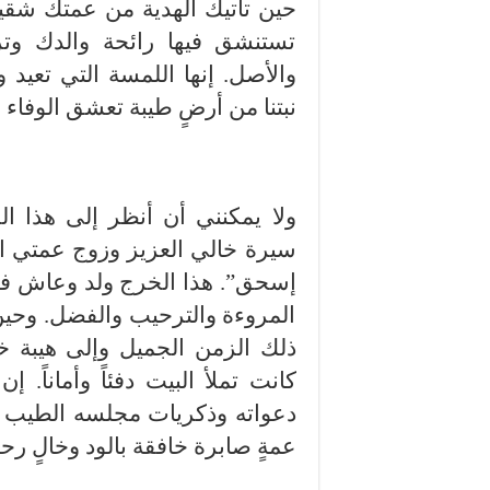
​حين تأتيك الهدية من عمتك شق
تستنشق فيها رائحة والدك وتر
والأصل. إنها اللمسة التي تعيد و
نبتنا من أرضٍ طيبة تعشق الوفاء 
ولا يمكنني أن أنظر إلى هذا ا
سيرة خالي العزيز وزوج عمتي الم
إسحق”. هذا الخرج ولد وعاش في
المروءة والترحيب والفضل. وحين
ذلك الزمن الجميل وإلى هيبة خ
كانت تملأ البيت دفئاً وأماناً. 
دعواته وذكريات مجلسه الطيب ل
عمةٍ صابرة خافقة بالود وخالٍ رحل