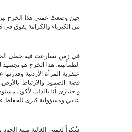
حين وضعتْ عمتي هذا الخرج بين يد
من الكبرياء والكرامة يفوق في قيم
​في زمنٍ تسارعت فيه خطى الحداثة
الطمأنينة. هذا الخرج هو تجسيد ل
عبقرية المرأة الأردنية وقدرته
قصة الصمود والارتباط بالأرض.
واختياري أنا بالذات لأكون مستو
عنقي ومسؤولية كبرى للحفاظ عل
شُكراً لعمتي الغالية منبع الجود 