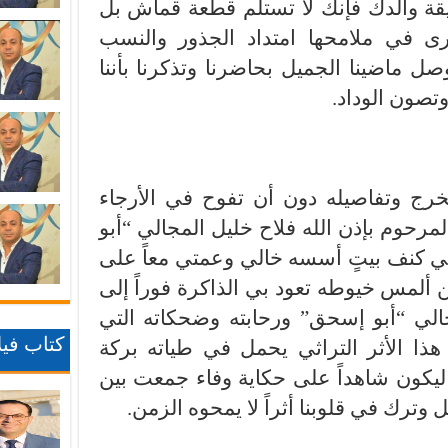
يقة والدك فإنك لا تستلم قطعة قماش بل
ى في ملامحها امتداد الجذور والنسب
صل ماضينا الجميل بحاضرنا وتذكرنا بأننا
وتصون الوداد.
لخرج وتفاصيله دون أن تفوح في الأرجاء
رحوم بإذن الله فلاح خليل المجالي “أبو
 كنف بيتٍ أسسه خالي وعمتي معاً على
 ألمس خيوطه تعود بي الذاكرة فوراً إلى
الي “أبو إسحق” ورحابته وضحكاته التي
كتاب فيلا
إن هذا الأثر التراثي يحمل في طياته بركة
يكون شاهداً على حكاية وفاء جمعت بين
 وترك في قلوبنا أثراً لا يمحوه الزمن.