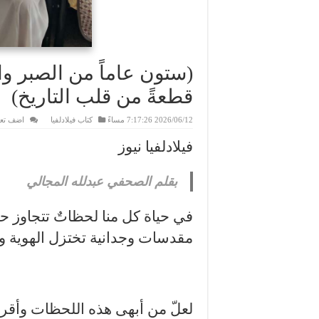
(ستون عاماً من الصبر وال
قطعةً من قلب التاريخ)
2026/06/12 7:17:26 مساءً
كتاب فيلادلفيا
اضف تعل
فيلادلفيا نيوز
بقلم الصحفي عبدلله المجالي
​في حياة كل منا لحظاتٌ تتجاوز حد
مقدسات وجدانية تختزل الهوية وا
لعلّ من أبهى هذه اللحظات وأقرب