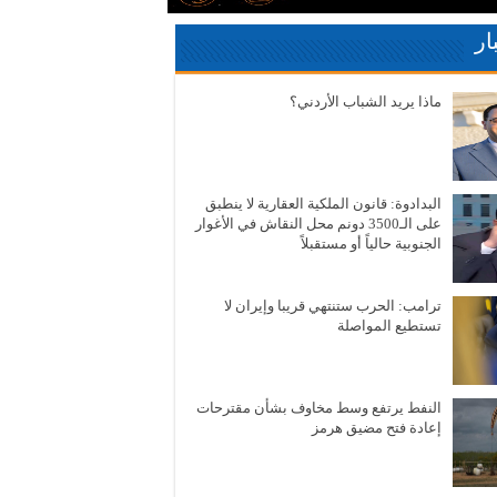
ار
ماذا يريد الشباب الأردني؟
البدادوة: قانون الملكية العقارية لا ينطبق
على الـ3500 دونم محل النقاش في الأغوار
الجنوبية حالياً أو مستقبلاً
ترامب: الحرب ستنتهي قريبا وإيران لا
تستطيع المواصلة
النفط يرتفع وسط مخاوف بشأن مقترحات
إعادة فتح مضيق هرمز