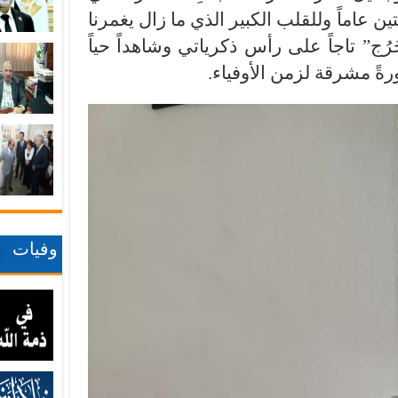
عاماً وللقلب الكبير الذي ما زال يغمرنا
ُرُج” تاجاً على رأس ذكرياتي وشاهداً حياً
ةً مشرقة لزمن الأوفياء.
وفيات