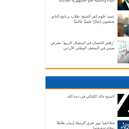
البناء والتنمية نحو الجمهورية الجديدة
عميد علوم كفر الشيخ: طلاب برنامج النانو
يحققون إنجازًا علميًا عالميًا
“رقص الحصان في استقبال الربيع” معرض
صيني في المتحف الوطني الأردني
الشيخ خالد الكيالي في ذمة الله
فيلادلفيا نيوز تعزي الزميلة إيمان ظاظا
بوفاة شقيقتها