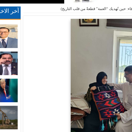
اء: حين تُهديك “العمة” قطعةً من قلب التاريخ)
آخر الاخب