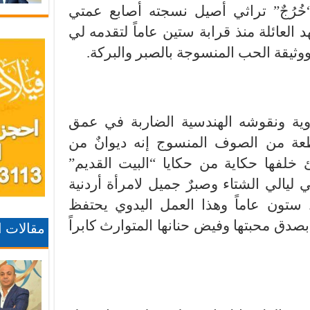
“خُرُجٌ” تراثي أصيل نسجته أصابع عمتي
العائلة منذ قرابة ستين عاماً لتقدمه لي
 ووثيقة الحب المنسوجة بالصبر والبركة.
لبدوية ونقوشه الهندسية الضاربة في عمق
طعة من الصوف المنسوج إنه ديوانٌ من
 خلفها حكاية من حكايا “البيت القديم”
ليالي الشتاء وصبرٌ جميل لامرأة أردنية
ستون عاماً وهذا العمل اليدوي يحتفظ
صدق محبتها وفيض حنانها المتوارث كابراً
مقالات 