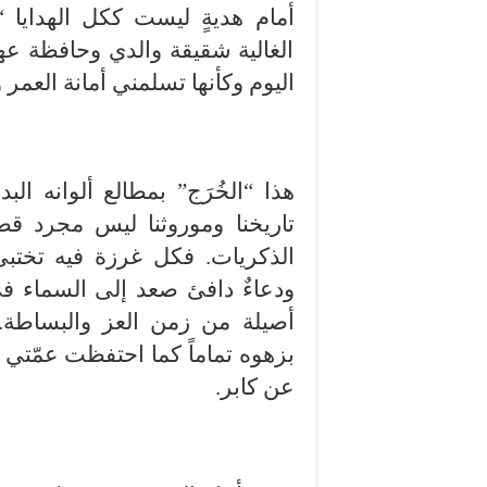
أمام هديةٍ ليست ككل الهدايا 
الغالية شقيقة والدي وحافظة عهد 
اليوم وكأنها تسلمني أمانة العمر
​هذا “الخُرَج” بمطالع ألوانه ا
تاريخنا وموروثنا ليس مجرد ق
الذكريات. فكل غرزة فيه تختبئ
ودعاءٌ دافئ صعد إلى السماء في 
أصيلة من زمن العز والبساطة. 
بزهوه تماماً كما احتفظت عمّتي ب
عن كابر.