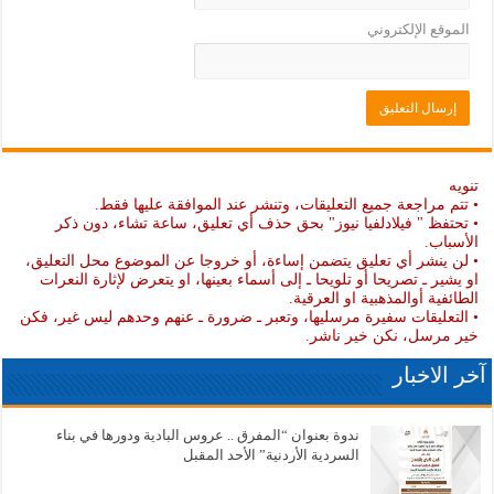
الموقع الإلكتروني
تنويه
• تتم مراجعة جميع التعليقات، وتنشر عند الموافقة عليها فقط.
• تحتفظ " فيلادلفيا نيوز" بحق حذف أي تعليق، ساعة تشاء، دون ذكر
الأسباب.
• لن ينشر أي تعليق يتضمن إساءة، أو خروجا عن الموضوع محل التعليق،
او يشير ـ تصريحا أو تلويحا ـ إلى أسماء بعينها، او يتعرض لإثارة النعرات
الطائفية أوالمذهبية او العرقية.
• التعليقات سفيرة مرسليها، وتعبر ـ ضرورة ـ عنهم وحدهم ليس غير، فكن
خير مرسل، نكن خير ناشر.
آخر الاخبار
ندوة بعنوان “المفرق .. عروس البادية ودورها في بناء
السردية الأردنية” الأحد المقبل