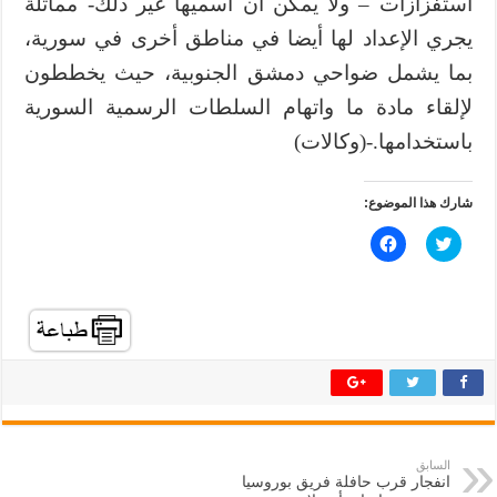
استفزازات – ولا يمكن أن أسميها غير ذلك- مماثلة
يجري الإعداد لها أيضا في مناطق أخرى في سورية،
بما يشمل ضواحي دمشق الجنوبية، حيث يخططون
لإلقاء مادة ما واتهام السلطات الرسمية السورية
باستخدامها.-(وكالات)
شارك هذا الموضوع:
ا
ا
ض
ن
غ
ق
ط
ر
ل
ل
ل
ل
م
م
ش
ش
ا
ا
ر
ر
ك
ك
ة
ة
ع
ع
ل
ل
ى
ى
ت
ف
السابق
و
ي
انفجار قرب حافلة فريق بوروسيا
ي
س