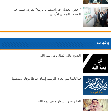
“رقص الحصان في استقبال الربيع” معرض صيني في
المتحف الوطني الأردني
وفيات
الشيخ خالد الكيالي في ذمة الله
فيلادلفيا نيوز تعزي الزميلة إيمان ظاظا بوفاة شقيقتها
الحاج عمر الشواورة في ذمة الله