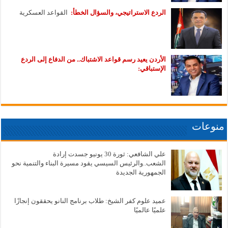
الردع الاستراتيجي، والسؤال الخطأ:
القواعد العسكرية
الأردن يعيد رسم قواعد الاشتباك.. من الدفاع إلى الردع
الإستباقي:
منوعات
علي الشافعي: ثورة 30 يونيو جسدت إرادة
الشعب..والرئيس السيسي يقود مسيرة البناء والتنمية نحو
الجمهورية الجديدة
عميد علوم كفر الشيخ: طلاب برنامج النانو يحققون إنجازًا
علميًا عالميًا