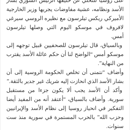
على روسيا للتخلي عن حليفها الرئيس السوري بشار
الأسد ونظامه، عشية مفاوضات يجريها وزير الخارجية
الأميركي ريكس تيلرسون مع نظيره الروسي سيرغي
لافروف في موسكو اليوم التي وصلها تيلرسون
أمس.
وبالسياق، قال تيلرسون للصحفيين قبيل توجهه إلى
موسكو أمس “الواضح لنا أن حكم عائلة الأسد يقترب
من النهاية”.
وأضاف “نتمنى أن تخلص الحكومة الروسية إلى أن
بشار الأسد الذي انحازت إليه شريك غير جدير بالثقة.”
وأكد أن الأسد يجب ألا يكون جزءا من مستقبل
سورية. وأضاف بالسياق، “أعتقد أنه من المفيد أيضا
التفكير في انحياز روسيا إلى نظام الأسد والإيرانيين
وحزب الله” بالحرب المستمرة في سورية منذ ست
سنوات.