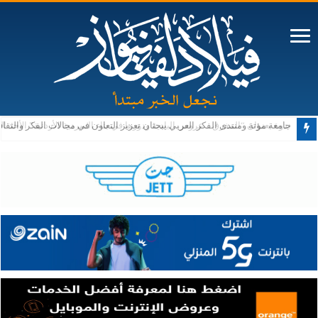
جامعة مؤتة ومنتدى الفكر العربي يبحثان تعزيز التعاون في مجالات الفكر والثقا