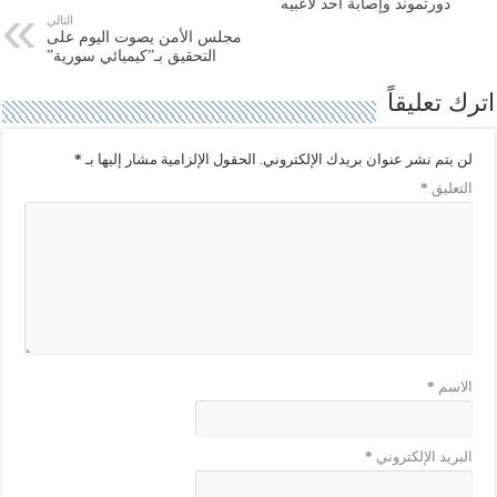
ت
ب
دورتموند وإصابة أحد لاعبيه
ر
و
التالي
(
ك
مجلس الأمن يصوت اليوم على
ف
(
التحقيق بـ”كيميائي سورية”
ت
ف
ح
ت
ف
ح
اترك تعليقاً
ي
ف
ن
ي
ا
ن
ف
ا
لن يتم نشر عنوان بريدك الإلكتروني.
الحقول الإلزامية مشار إليها بـ
*
ذ
ف
ة
ذ
التعليق
*
ج
ة
د
ج
ي
د
د
ي
ة
د
)
ة
)
الاسم
*
البريد الإلكتروني
*