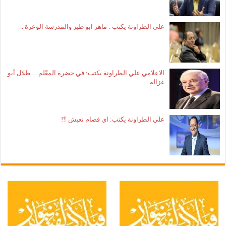
علي الطراونة يكتب : ماهر ابو طير والمدرسة الوعرة ..
الاعلامي علي الطراونة يكتب: في حضرة المعّلم… طلال أبو
غزالة
علي الطراونة يكتب: اي فصام نعيش ؟!