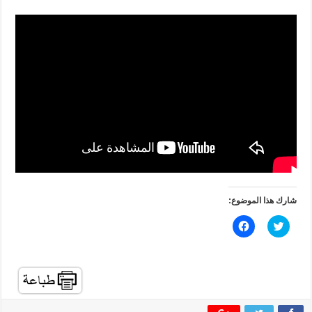
شارك هذا الموضوع:
ا
ا
ض
ن
غ
ق
ط
ر
ل
ل
ل
ل
م
م
ش
ش
ا
ا
ر
ر