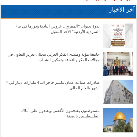
آخر الاخبار
ندوة بعنوان “المفرق .. عروس البادية ودورها في بناء
السردية الأردنية” الأحد المقبل
جامعة مؤتة ومنتدى الفكر العربي يبحثان تعزيز التعاون في
مجالات الفكر والثقافة وتمكين الشباب
صادرات صناعة عمان تكسر حاجز الــ 4 مليارات دينار في 7
أشهر بالعام الحالي
مستوطنون يقتحمون الأقصى ويعتدون على أملاك
الفلسطينيين بالضفة