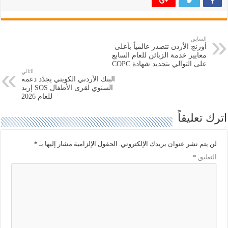
ك
ك
ة
ة
ع
ع
ل
ل
ى
ى
ت
ف
السابق
و
ي
أورنج الأردن تتصدر عالمياً بأعلى
ي
س
ت
ب
معايير خدمة الزبائن للعام السابع
ر
و
على التوالي بتجديد شهادة COPC
(
ك
التالي
ف
(
البنك الأردني الكويتي يجدّد دعمه
ت
ف
ح
ت
السنوي لقرى الأطفال SOS إربد
ف
ح
للعام 2026
ي
ف
ن
ي
ا
ن
اترك تعليقاً
ف
ا
ذ
ف
ة
ذ
ج
ة
لن يتم نشر عنوان بريدك الإلكتروني.
الحقول الإلزامية مشار إليها بـ
*
د
ج
ي
د
التعليق
*
د
ي
ة
د
)
ة
)