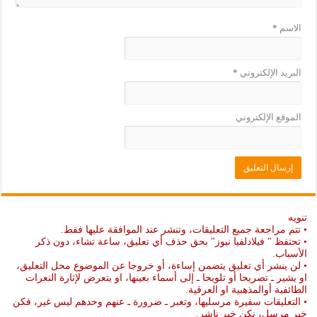
الاسم
*
البريد الإلكتروني
*
الموقع الإلكتروني
تنويه
• تتم مراجعة جميع التعليقات، وتنشر عند الموافقة عليها فقط.
• تحتفظ " فيلادلفيا نيوز" بحق حذف أي تعليق، ساعة تشاء، دون ذكر
الأسباب.
• لن ينشر أي تعليق يتضمن إساءة، أو خروجا عن الموضوع محل التعليق،
او يشير ـ تصريحا أو تلويحا ـ إلى أسماء بعينها، او يتعرض لإثارة النعرات
الطائفية أوالمذهبية او العرقية.
• التعليقات سفيرة مرسليها، وتعبر ـ ضرورة ـ عنهم وحدهم ليس غير، فكن
خير مرسل، نكن خير ناشر.