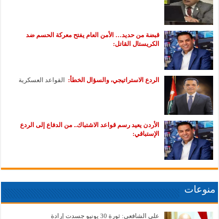
قبضة من حديد… الأمن العام يفتح معركة الحسم ضد
الكريستال القاتل:
الردع الاستراتيجي، والسؤال الخطأ:
القواعد العسكرية
الأردن يعيد رسم قواعد الاشتباك.. من الدفاع إلى الردع
الإستباقي:
منوعات
علي الشافعي: ثورة 30 يونيو جسدت إرادة