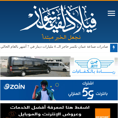
صادرات صناعة عمان تكسر حاجز الــ 4 مليارات دينار في 7 أشهر بالعام الحالي