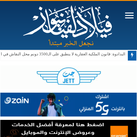
البدادوة: قانون الملكية العقارية لا ينطبق على الـ3500 دونم محل النقاش في الأغوار الجنوبية حالياً أو مستقبلاً