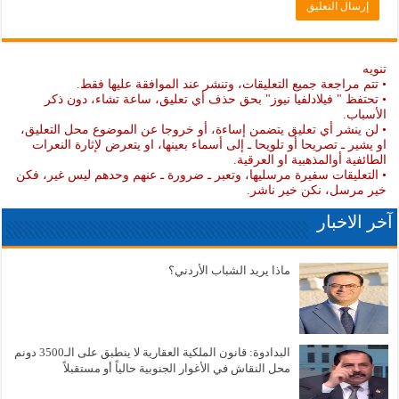
تنويه
• تتم مراجعة جميع التعليقات، وتنشر عند الموافقة عليها فقط.
• تحتفظ " فيلادلفيا نيوز" بحق حذف أي تعليق، ساعة تشاء، دون ذكر
الأسباب.
• لن ينشر أي تعليق يتضمن إساءة، أو خروجا عن الموضوع محل التعليق،
او يشير ـ تصريحا أو تلويحا ـ إلى أسماء بعينها، او يتعرض لإثارة النعرات
الطائفية أوالمذهبية او العرقية.
• التعليقات سفيرة مرسليها، وتعبر ـ ضرورة ـ عنهم وحدهم ليس غير، فكن
خير مرسل، نكن خير ناشر.
آخر الاخبار
ماذا يريد الشباب الأردني؟
البدادوة: قانون الملكية العقارية لا ينطبق على الـ3500 دونم
محل النقاش في الأغوار الجنوبية حالياً أو مستقبلاً