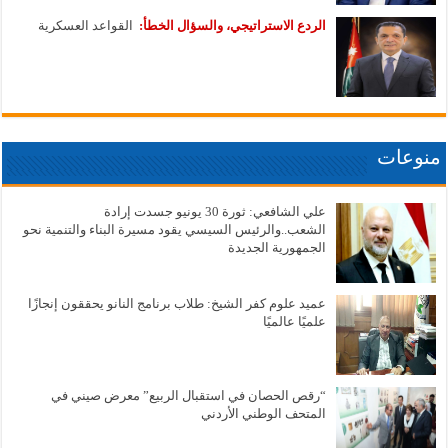
الردع الاستراتيجي، والسؤال الخطأ:
القواعد العسكرية
منوعات
علي الشافعي: ثورة 30 يونيو جسدت إرادة
الشعب..والرئيس السيسي يقود مسيرة البناء والتنمية نحو
الجمهورية الجديدة
عميد علوم كفر الشيخ: طلاب برنامج النانو يحققون إنجازًا
علميًا عالميًا
“رقص الحصان في استقبال الربيع” معرض صيني في
المتحف الوطني الأردني