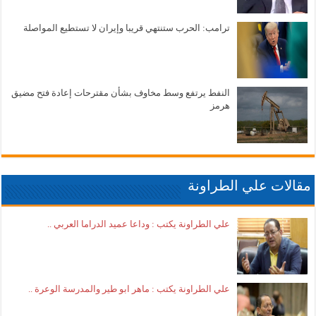
ترامب: الحرب ستنتهي قريبا وإيران لا تستطيع المواصلة
النفط يرتفع وسط مخاوف بشأن مقترحات إعادة فتح مضيق
هرمز
مقالات علي الطراونة
علي الطراونة يكتب : وداعا عميد الدراما العربي ..
علي الطراونة يكتب : ماهر ابو طير والمدرسة الوعرة ..