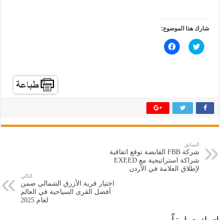
شارك هذا الموضوع:
ا
ا
ض
ن
غ
ق
ط
ر
ل
ل
ل
ل
م
م
ش
ش
ا
ا
ر
ر
ك
ك
ة
ة
ع
ع
ل
ل
ى
ى
ت
ف
السابق
و
ي
شركة FBB القابضة توقع اتفاقية
ي
س
ت
ب
شراكة استراتيجية مع EXEED
ر
و
لإطلاق العلامة في الأردن
(
ك
التالي
ف
(
اختيار قرية الأزرق الشمالي ضمن
ت
ف
ح
ت
أفضل القرى السياحية في العالم
ف
ح
لعام 2025
ي
ف
ن
ي
ا
ن