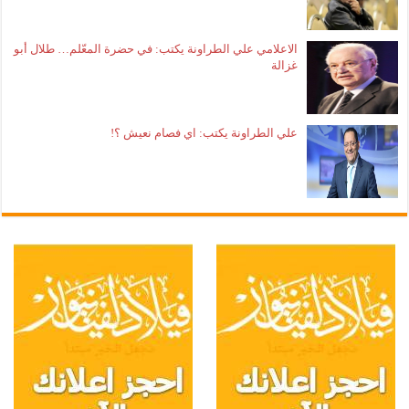
الاعلامي علي الطراونة يكتب: في حضرة المعّلم… طلال أبو
غزالة
علي الطراونة يكتب: اي فصام نعيش ؟!