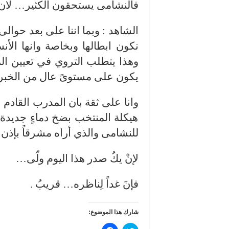
فالنشامى يستحقون الكثير… لان ل
الشاهد : وبما اننا على بعد حوالى
نكون ابطالها وبخاصة وانها الأ
وهذا يتطلب التروي في تعيين ال
يكون على مستوىً عال من الخبرة 
وانا على ثقة بان المدرب القادم ا
هيكلة المنتخب بضخ دماءٍ جديدة
للنشامى والذي أراه مشرقاً بإذن ا
لإنْ يكُ صدر هذا اليوم ولّى…
فإنَ غداً لِناظره… قريبُ .
شارك هذا الموضوع: