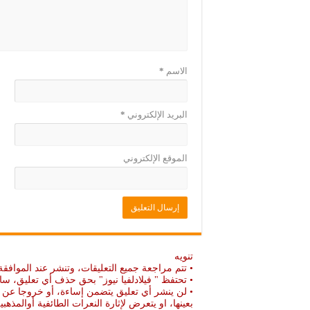
ة
د
)
ة
)
الاسم
*
البريد الإلكتروني
*
الموقع الإلكتروني
تنويه
• تتم مراجعة جميع التعليقات، وتنشر عند الموافقة
• تحتفظ " فيلادلفيا نيوز" بحق حذف أي تعليق، سا
• لن ينشر أي تعليق يتضمن إساءة، أو خروجا عن ال
بعينها، او يتعرض لإثارة النعرات الطائفية أوالمذهبي