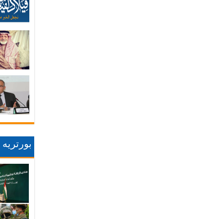
بورتريه