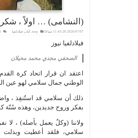
(النشامى) … اولاً ، شكر
2026/07/07 11:43:28 صباحًا
stop
,
كتاب فيلادلفيا
ا
فيلادلفيا نيوز
الصحفي مجدي محمد محيلان
اعتقد ان قرار اتحاد كرة القدم 
الوطني جمال سلامي لهو عين ال
ذلك أن سلامي قد استُنفِذ ، و
بفكر وروح جديدين، وهذه سُنّة كر
ولاننا (وكلٌ يعمل بأصله) ، لا ن
سلامي، فلقد أعطيت وبذلت ، 