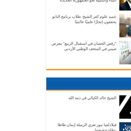
البناء والتنمية نحو الجمهورية الجديدة
عميد علوم كفر الشيخ: طلاب برنامج النانو
يحققون إنجازًا علميًا عالميًا
“رقص الحصان في استقبال الربيع” معرض
صيني في المتحف الوطني الأردني
الشيخ خالد الكيالي في ذمة الله
فيلادلفيا نيوز تعزي الزميلة إيمان ظاظا
بوفاة شقيقتها