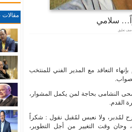
مقالات ع
اً… سلامي
ضف تعليق
بإنهاء التعاقد مع المدير الفني للمنتخب
صواب.
اضحى النشامى بحاجة لمن يكمل المشوار،
ة القدم.
فرح لمُدبر، ولا نعبس لمُقبل نقول : شكراً
وحان وقت التغيير من أجل التطوير،