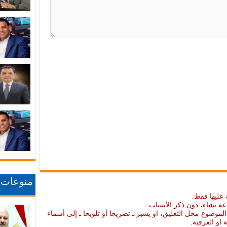
منوعات
 عليها فقط.
عة تشاء، دون ذكر الأسباب.
موضوع محل التعليق، او يشير ـ تصريحا أو تلويحا ـ إلى أسماء
ة او العرقية.