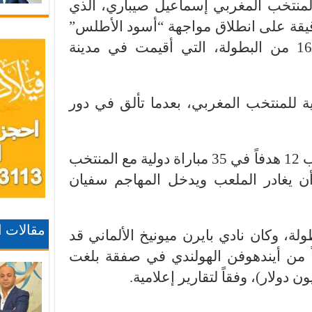
لمنتخب المغربي إسماعيل صيباري، الذي
 الملعب بعد مرور نحو 15 دقيقة على انطلاق مواجهة “أسود الأطلس”
أمام كندا، السبت، في دور الـ16 من البطولة، التي أقيمت في مدينة
للمنتخب المغربي، بعدما تألق في دور
وأمسك صيباري (25 عاماً)، صاحب 12 هدفاً في 35 مباراة دولية مع المنتخب
ن يغادر الملعب ويدخل المهاجم سفيان
مقالات 
لة، وكان نادي بايرن ميونيخ الألماني قد
اً من أيندهوفن الهولندي في صفقة بلغت