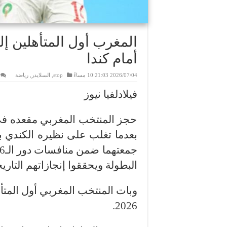
المغرب أول المتأهلين إلى
أمام كندا
2026/07/04 10:21:03 مساءً
stop
,
السلايدر
,
رياضة
فيلادلفيا نيوز
بعدما تغلب على نظيره الكندي بث
البطولة ويحققوا إنجازاتهم التاريخ
وبات المنتخب المغربي أول المتأه
2026.