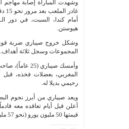
وشهدت المباراة إصابة مهاجم ا
غادر
هيوستن.
وشكل خروج صيباري ضربة قوية 
المجموعات وسجل ثلاثة أهداف.
المغربي، بعضلات فخذه، قبل أ
رحيمي بديلا له.
ويعد صيباري من أبرز نجوم البطو
أعلن قبل أيام تعاقده معه قادم
قيمتها 50 مليون يورو (نحو 57 مليون دولار)، وفقاً لتقارير إعلامية.