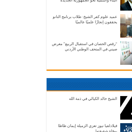
البناء والتنمية نحو الجمهورية الجديدة
عميد علوم كفر الشيخ: طلاب برنامج النانو
يحققون إنجازًا علميًا عالميًا
“رقص الحصان في استقبال الربيع” معرض
صيني في المتحف الوطني الأردني
الشيخ خالد الكيالي في ذمة الله
فيلادلفيا نيوز تعزي الزميلة إيمان ظاظا
بوفاة شقيقتها