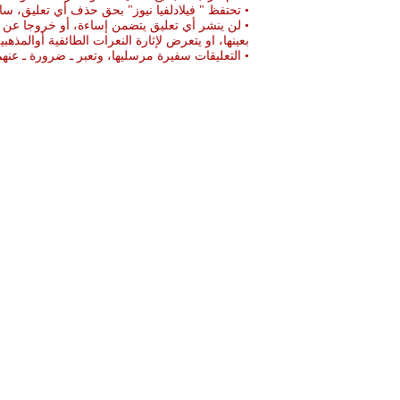
• تحتفظ " فيلادلفيا نيوز" بحق حذف أي تعليق، سا
• لن ينشر أي تعليق يتضمن إساءة، أو خروجا عن ال
بعينها، او يتعرض لإثارة النعرات الطائفية أوالمذهبي
• التعليقات سفيرة مرسليها، وتعبر ـ ضرورة ـ ع