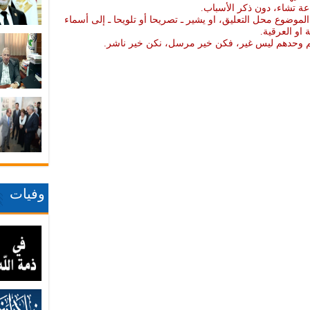
عة تشاء، دون ذكر الأسباب.
موضوع محل التعليق، او يشير ـ تصريحا أو تلويحا ـ إلى أسماء
ة او العرقية.
نهم وحدهم ليس غير، فكن خير مرسل، نكن خير ناشر.
وفيات