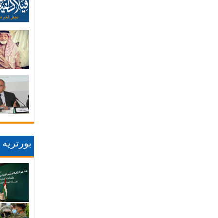
بورتريه