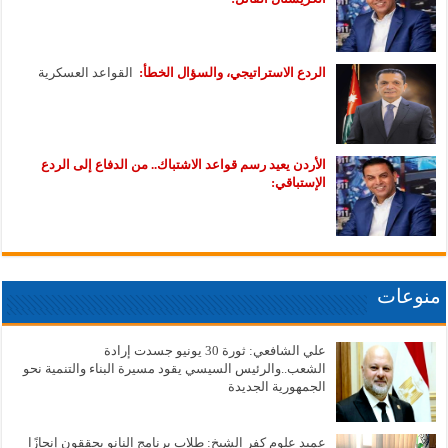
الردع الاستراتيجي، والسؤال الخطأ:
القواعد العسكرية
الأردن يعيد رسم قواعد الاشتباك.. من الدفاع إلى الردع
الإستباقي:
منوعات
علي الشافعي: ثورة 30 يونيو جسدت إرادة
الشعب..والرئيس السيسي يقود مسيرة البناء والتنمية نحو
الجمهورية الجديدة
عميد علوم كفر الشيخ: طلاب برنامج النانو يحققون إنجازًا