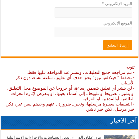
البريد الإلكتروني
*
الموقع الإلكتروني
تنويه
• تتم مراجعة جميع التعليقات، وتنشر عند الموافقة عليها فقط.
• تحتفظ " فيلادلفيا نيوز" بحق حذف أي تعليق، ساعة تشاء، دون ذكر
الأسباب.
• لن ينشر أي تعليق يتضمن إساءة، أو خروجا عن الموضوع محل التعليق،
او يشير ـ تصريحا أو تلويحا ـ إلى أسماء بعينها، او يتعرض لإثارة النعرات
الطائفية أوالمذهبية او العرقية.
• التعليقات سفيرة مرسليها، وتعبر ـ ضرورة ـ عنهم وحدهم ليس غير، فكن
خير مرسل، نكن خير ناشر.
آخر الاخبار
بيان عمّان الوزاري يدين السياسات والإجراءات الإسرائيلية