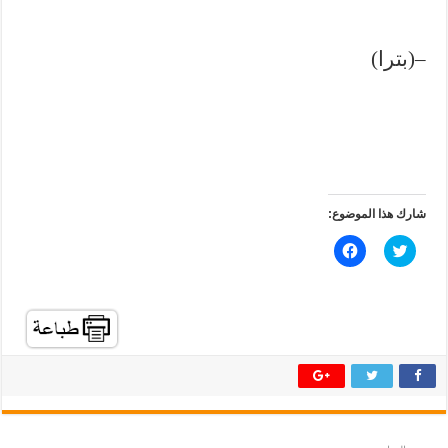
–(بترا)
شارك هذا الموضوع:
ا
ا
ض
ن
غ
ق
ط
ر
ل
ل
ل
ل
م
م
ش
ش
ا
ا
ر
ر
ك
ك
ة
ة
ع
ع
ل
ل
ى
ى
ت
ف