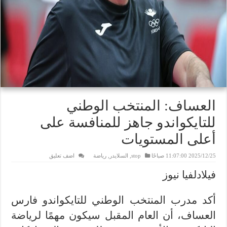
العساف: المنتخب الوطني
للتايكواندو جاهز للمنافسة على
أعلى المستويات
2025/12/25 11:07:00 صباحًا
stop
,
السلايدر
,
رياضة
اضف تعليق
فيلادلفيا نيوز
أكد مدرب المنتخب الوطني للتايكواندو فارس
العساف، أن العام المقبل سيكون مهمًا لرياضة