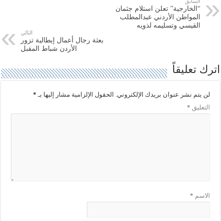
السابق
و
ي
“الخارجية” تعلن استلام جثمان
ي
س
ت
ب
المواطن الأردني عبدالمطلب
ر
و
القيسي وتسليمه لذويه
(
ك
التالي
ف
(
بعثة رجال أعمال إيطالية تزور
ت
ف
ح
ت
الأردن شباط المقبل
ف
ح
ي
ف
اترك تعليقاً
ن
ي
ا
ن
ف
ا
ذ
ف
ة
ذ
لن يتم نشر عنوان بريدك الإلكتروني.
الحقول الإلزامية مشار إليها بـ
*
ج
ة
د
ج
التعليق
*
ي
د
د
ي
ة
د
)
ة
)
الاسم
*