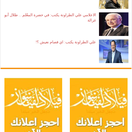
الاعلامي علي الطراونة يكتب: في حضرة المعّلم… طلال أبو
غزالة
علي الطراونة يكتب: اي فصام نعيش ؟!