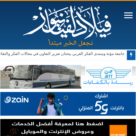
صادرات صناعة عمان تكسر حاجز الــ 4 مليارات دينار في 7 أشهر بالعام الحالي
جامعة مؤتة ومنتدى الفكر العربي يبحثان تعزيز التعاون في مجالات الفكر والثقا