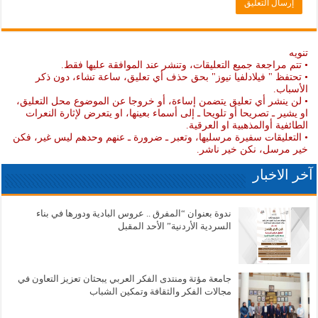
تنويه
• تتم مراجعة جميع التعليقات، وتنشر عند الموافقة عليها فقط.
• تحتفظ " فيلادلفيا نيوز" بحق حذف أي تعليق، ساعة تشاء، دون ذكر
الأسباب.
• لن ينشر أي تعليق يتضمن إساءة، أو خروجا عن الموضوع محل التعليق،
او يشير ـ تصريحا أو تلويحا ـ إلى أسماء بعينها، او يتعرض لإثارة النعرات
الطائفية أوالمذهبية او العرقية.
• التعليقات سفيرة مرسليها، وتعبر ـ ضرورة ـ عنهم وحدهم ليس غير، فكن
خير مرسل، نكن خير ناشر.
آخر الاخبار
ندوة بعنوان “المفرق .. عروس البادية ودورها في بناء
السردية الأردنية” الأحد المقبل
جامعة مؤتة ومنتدى الفكر العربي يبحثان تعزيز التعاون في
مجالات الفكر والثقافة وتمكين الشباب