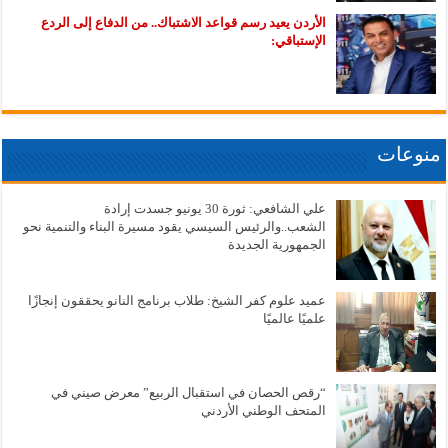
الأردن يعيد رسم قواعد الاشتباك.. من الدفاع إلى الردع
الإستباقي:
منوعات
علي الشافعي: ثورة 30 يونيو جسدت إرادة
الشعب..والرئيس السيسي يقود مسيرة البناء والتنمية نحو
الجمهورية الجديدة
عميد علوم كفر الشيخ: طلاب برنامج النانو يحققون إنجازًا
علميًا عالميًا
“رقص الحصان في استقبال الربيع” معرض صيني في
المتحف الوطني الأردني