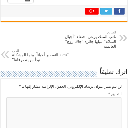
ش
ش
ا
ا
ر
ر
ك
ك
ة
ة
ع
ع
ل
ل
ى
ى
ت
ف
السابق
و
ي
نائب الملك يرعى احتفاء “أجيال
ي
س
ت
ب
السلام” بنيلها جائزة “جاك روج”
ر
و
العالمية
(
ك
التالي
ف
(
“ننتقد التقصير أحياناً، بينما المشكلة
ت
ف
ح
ت
تبدأ من تصرفاتنا”
ف
ح
ي
ف
اترك تعليقاً
ن
ي
ا
ن
ف
ا
ذ
ف
ة
ذ
لن يتم نشر عنوان بريدك الإلكتروني.
الحقول الإلزامية مشار إليها بـ
*
ج
ة
د
ج
التعليق
*
ي
د
د
ي
ة
د
)
ة
)