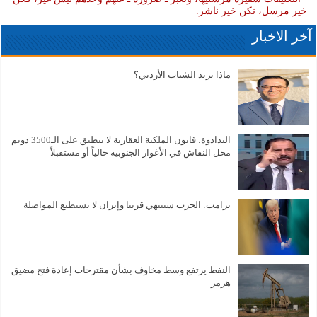
خير مرسل، نكن خير ناشر.
آخر الاخبار
ماذا يريد الشباب الأردني؟
البدادوة: قانون الملكية العقارية لا ينطبق على الـ3500 دونم
محل النقاش في الأغوار الجنوبية حالياً أو مستقبلاً
ترامب: الحرب ستنتهي قريبا وإيران لا تستطيع المواصلة
النفط يرتفع وسط مخاوف بشأن مقترحات إعادة فتح مضيق
هرمز