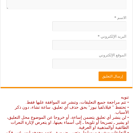
الاسم
*
البريد الإلكتروني
*
الموقع الإلكتروني
تنويه
• تتم مراجعة جميع التعليقات، وتنشر عند الموافقة عليها فقط.
• تحتفظ " فيلادلفيا نيوز" بحق حذف أي تعليق، ساعة تشاء، دون ذكر
الأسباب.
• لن ينشر أي تعليق يتضمن إساءة، أو خروجا عن الموضوع محل التعليق،
او يشير ـ تصريحا أو تلويحا ـ إلى أسماء بعينها، او يتعرض لإثارة النعرات
الطائفية أوالمذهبية او العرقية.
• التعليقات سفيرة مرسليها، وتعبر ـ ضرورة ـ عنهم وحدهم ليس غير، فكن