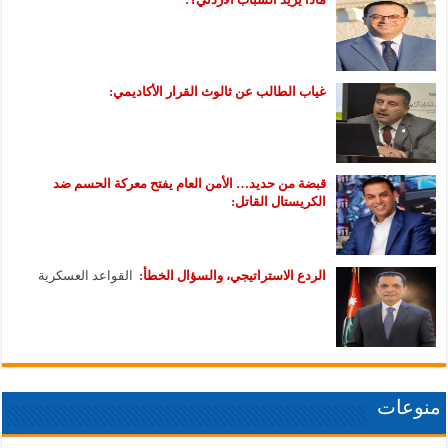
غياب الطالب عن ثالوث القرار الأكاديمي:
قبضة من حديد… الأمن العام يفتح معركة الحسم ضد
الكريستال القاتل:
الردع الاستراتيجي، والسؤال الخطأ:
القواعد العسكرية
منوعات