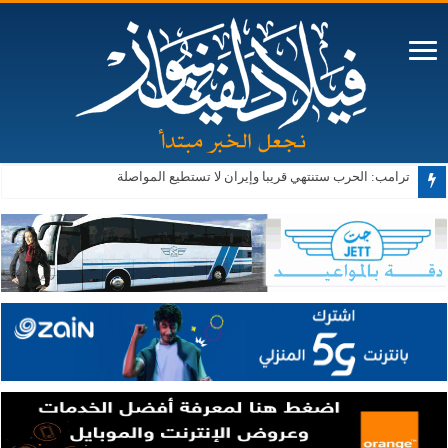
ترامب: الحرب ستنتهي قريبا وإيران لا تستطيع المواصلة