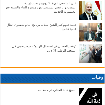
علي الشافعي: ثورة 30 يونيو جسدت إرادة
الشعب..والرئيس السيسي يقود مسيرة البناء والتنمية نحو
الجمهورية الجديدة
عميد علوم كفر الشيخ: طلاب برنامج النانو يحققون إنجازًا
علميًا عالميًا
“رقص الحصان في استقبال الربيع” معرض صيني في
المتحف الوطني الأردني
وفيات
الشيخ خالد الكيالي في ذمة الله