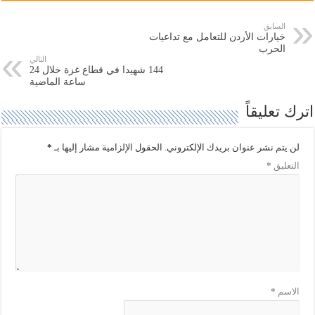
ل
ل
ى
ى
ت
ف
السابق
و
ي
خيارات الأردن للتعامل مع تداعيات
ي
س
ت
ب
الحرب
ر
و
التالي
(
ك
144 شهيدا في قطاع غزة خلال 24
ف
(
ساعة الماضية
ت
ف
ح
ت
ف
ح
اترك تعليقاً
ي
ف
ن
ي
ا
ن
ف
ا
لن يتم نشر عنوان بريدك الإلكتروني.
الحقول الإلزامية مشار إليها بـ
*
ذ
ف
ة
ذ
التعليق
*
ج
ة
د
ج
ي
د
د
ي
ة
د
)
ة
)
الاسم
*