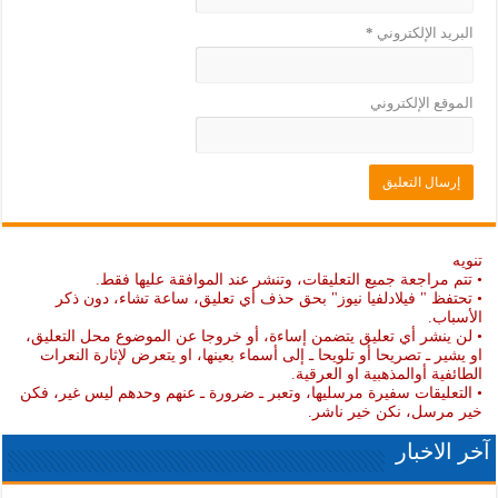
البريد الإلكتروني
*
الموقع الإلكتروني
تنويه
• تتم مراجعة جميع التعليقات، وتنشر عند الموافقة عليها فقط.
• تحتفظ " فيلادلفيا نيوز" بحق حذف أي تعليق، ساعة تشاء، دون ذكر
الأسباب.
• لن ينشر أي تعليق يتضمن إساءة، أو خروجا عن الموضوع محل التعليق،
او يشير ـ تصريحا أو تلويحا ـ إلى أسماء بعينها، او يتعرض لإثارة النعرات
الطائفية أوالمذهبية او العرقية.
• التعليقات سفيرة مرسليها، وتعبر ـ ضرورة ـ عنهم وحدهم ليس غير، فكن
خير مرسل، نكن خير ناشر.
آخر الاخبار